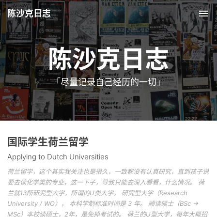
陈沙克日志
Tog
nav
陈沙克日志
「尽量记录自己经历的一切」
国际学生荷兰留学
Applying to Dutch Universities
荷兰留学，这个其实我关注也是很久，一致都没有认真研究，直到孩子说
要去读化学类的专业，这一下子，导致只能去深入看看，什么情况。 荷
兰就13所研究型大学，所谓的U类大学。 研究型大学（Research
University / WO）， 本科学制标准时间是 3 年。 顺读硕士（BSc →
MSc）本校读硕士，2年，是免掉考试的。 荷兰的U型大学，每年大概招