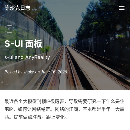
陈沙克日志
Tog
nav
IT
S-UI 面板
s-ui and AnyReality
Posted by shake on June 16, 2026
最近各个大模型封锁IP很厉害，导致需要研究一下什么是住
宅IP，如何让网络稳定。网络的江湖，基本都是半年一大震
荡。提前做点准备。跟上变化。