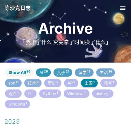
陈沙克日志
Tog
nav
Archive
「我干了什么 究竟拿了时间换了什么」
86
26
21
16
14
Show All
AI
儿子
留学
生活
11
9
2
2
1
1
son
技术
历史
AP
出国
教育
1
1
1
1
1
观点
IT
Python
Windows
history
1
windows
2023